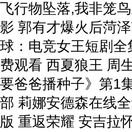
飞行物坠落,我非笼