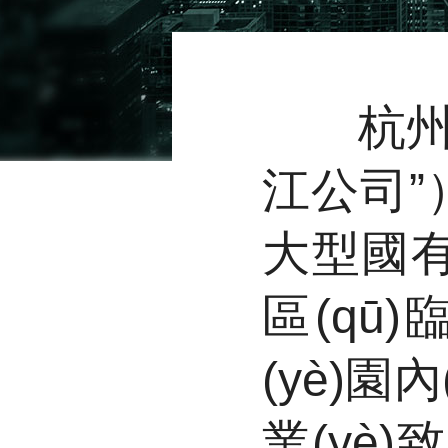
杭州臨江
江公司”）
大型國有
區(qū)臨
(yè)園內(
業(yè)