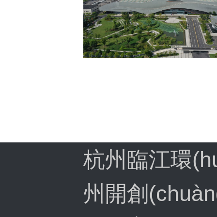
杭州臨江環(h
州開創(chuàng