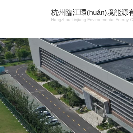
杭州臨江環(huán)境能
Hangzhou Linjiang Environmental Energy C
首 