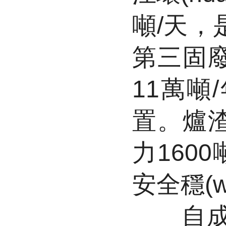
噸/天
第三固廢
11萬噸/
置。爐渣資
力1600
安全穩(wě
自成立以