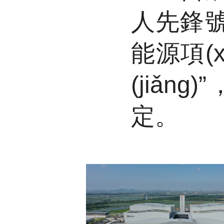
人先鋒號”
能源項(x
(jiǎn
定。